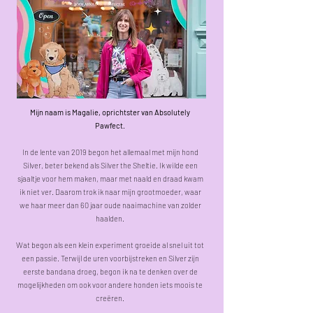
Mijn naam is Magalie, oprichtster van Absolutely
Pawfect.
In de lente van 2019 begon het allemaal met mijn hond
Silver, beter bekend als Silver the Sheltie. Ik wilde een
sjaaltje voor hem maken, maar met naald en draad kwam
ik niet ver. Daarom trok ik naar mijn grootmoeder, waar
we haar meer dan 60 jaar oude naaimachine van zolder
haalden.
Wat begon als een klein experiment groeide al snel uit tot
een passie. Terwijl de uren voorbijstreken en Silver zijn
eerste bandana droeg, begon ik na te denken over de
mogelijkheden om ook voor andere honden iets moois te
creëren.