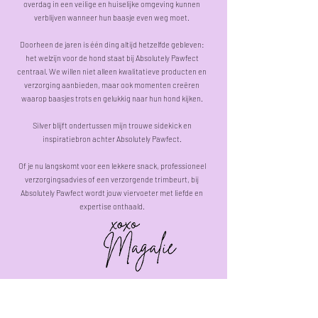
overdag in een veilige en huiselijke omgeving kunnen
verblijven wanneer hun baasje even weg moet.
Doorheen de jaren is één ding altijd hetzelfde gebleven:
het welzijn voor de hond staat bij Absolutely Pawfect
centraal. We willen niet alleen kwalitatieve producten en
verzorging aanbieden, maar ook momenten creëren
waarop baasjes trots en gelukkig naar hun hond kijken.
Silver blijft ondertussen mijn trouwe sidekick en
inspiratiebron achter Absolutely Pawfect.
Of je nu langskomt voor een lekkere snack, professioneel
verzorgingsadvies of een verzorgende trimbeurt, bij
Absolutely Pawfect wordt jouw viervoeter met liefde en
expertise onthaald.