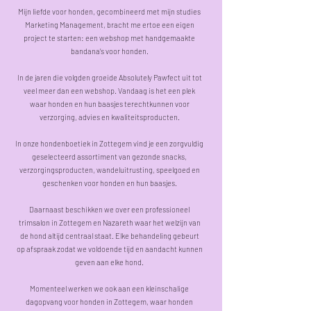
Mijn liefde voor honden, gecombineerd met mijn studies
Marketing Management, bracht me ertoe een eigen
project te starten: een webshop met handgemaakte
bandana’s voor honden.
In de jaren die volgden groeide Absolutely Pawfect uit tot
veel meer dan een webshop. Vandaag is het een plek
waar honden en hun baasjes terechtkunnen voor
verzorging, advies en kwaliteitsproducten.
In onze hondenboetiek in Zottegem vind je een zorgvuldig
geselecteerd assortiment van gezonde snacks,
verzorgingsproducten, wandeluitrusting, speelgoed en
geschenken voor honden en hun baasjes.
Daarnaast beschikken we over een professioneel
trimsalon in Zottegem en Nazareth waar het welzijn van
de hond altijd centraal staat. Elke behandeling gebeurt
op afspraak zodat we voldoende tijd en aandacht kunnen
geven aan elke hond.
Momenteel werken we ook aan een kleinschalige
dagopvang voor honden in Zottegem, waar honden