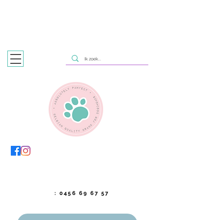
HONDENTRIMSALON
IN ZOTTEGEM & NAZARETH, MET
WINKELTJE EN DAGOPVANG IN ZOTTEGEM
✨ PAMPERING PAWS SINCE 2023 ✨
📞
:
0456 69 67 57