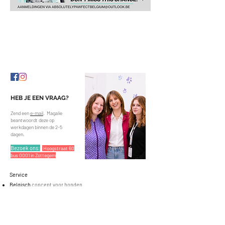
BELGISCH
CONCEPT VOOR HONDEN IN ZOTTEGEM
& NAZARETH
HEB JE EEN VRAAG?
Zend een
e-mail
. Magalie
beantwoordt deze op
werkdagen binnen de 2-5
da
gen.
Bezoek ons:
Hoogstraat 60
bus 0001 in Zottegem
Service
Belgisch
concept voor honden
Professioneel trimsalon
in Zottegem
met bubbelbad
&
Nazareth (steeds op afspraak)
Hondenboetiek
met gezonde snacks, verzorgingsproducten,
wandeluitrusting en accessoires