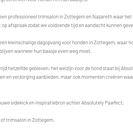
en professioneel trimsalon in Zottegem en Nazareth waar het we
t op afspraak zodat we voldoende tijd en aandacht kunnen geve
en kleinschalige dagopvang voor honden in Zottegem, waar hon
rblijven wanneer hun baasje even weg moet.
tijd hetzelfde gebleven: het welzijn voor de hond staat bij Abso
cten en verzorging aanbieden, maar ook momenten creëren waar
trouwe sidekick en inspiratiebron achter Absolutely Pawfect.
k of trimsalon in Zottegem.