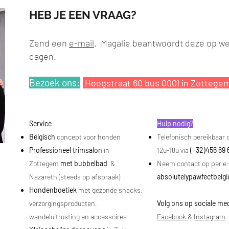
HEB JE EEN VRAAG?
Zend een
e-mail
. Magalie beantwoordt deze op w
da
gen.
Bezoek ons:
Hoogstraat 60 bus 0001 in Zottege
Service
Hulp nodig?
Belgisch
concept voor honden
Telefonisch bereikbaar o
Professioneel trimsalon
in
12u-18u via
(+32)456 69 
Zottegem
met bubbelbad
&
Neem contact op per e-
Nazareth (steeds op afspraak)
absolutelypawfectbel
Hondenboetiek
met gezonde snacks,
verzorgingsproducten,
Volg ons op sociale me
wandeluitrusting en accessoires
Facebook
&
Instagram