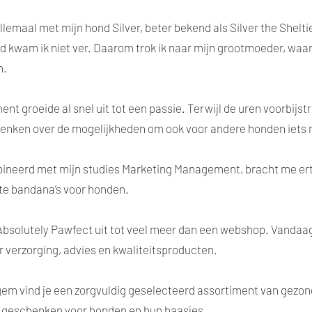
llemaal met mijn hond Silver, beter bekend als Silver the Sheltie
 kwam ik niet ver. Daarom trok ik naar mijn grootmoeder, waa
n.
nt groeide al snel uit tot een passie. Terwijl de uren voorbijstr
denken over de mogelijkheden om ook voor andere honden iets 
bineerd met mijn studies Marketing Management, bracht me erto
 bandana’s voor honden.
 Absolutely Pawfect uit tot veel meer dan een webshop. Vandaa
 verzorging, advies en kwaliteitsproducten.
gem vind je een zorgvuldig geselecteerd assortiment van gezo
n geschenken voor honden en hun baasjes.