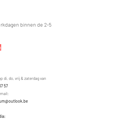
erkdagen binnen de 2-5
m
p di, do, vrij & zaterdag van
67 57
mail
:
gium@outlook.be
dia: