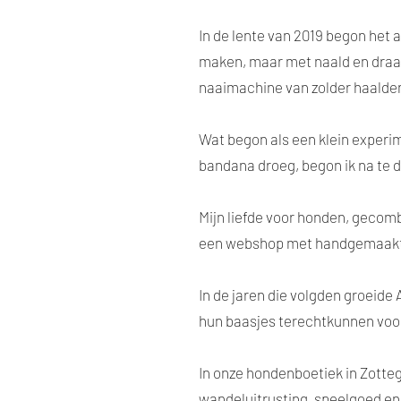
In de lente van 2019 begon het a
maken, maar met naald en draad
naaimachine van zolder haalde
Wat begon als een klein experime
bandana droeg, begon ik na te 
Mijn liefde voor honden, gecom
een webshop met handgemaakte
In de jaren die volgden groeide
hun baasjes terechtkunnen voor
In onze hondenboetiek in Zotte
wandeluitrusting, speelgoed e