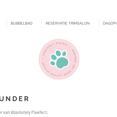
TRIMSALON
IN ZOTTEGEM & NAZARETH, MET WINKELTJE EN DAGOPVANG IN
BUBBELBAD
RESERVATIE TRIMSALON
DAGOP
OUNDER
er van Absolutely Pawfect.