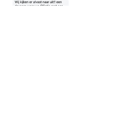
DISCLAIMER
De dagopvang van Absolutely Pawfect werd door
de overheid officieel erkend met een bijhorend
erkenningsnummer na grondige inspectie door
het departement "Dierenwelzijn".
Voor elke eerste reservatie plannen we eerst een
gratis kennismakingsmoment met uw hond in.
Uw boeking is pas definitief nadat deze
kennismaking succesvol is verlopen en vóór de
gereserveerde opvangdag heeft plaatsgevonden.
ONLINE RESERVATIE DAGOPVANG